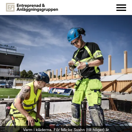
Varm i kläderna. För Micke Svahn (till höger) är