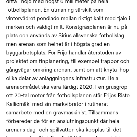
diffa i höjd med högst 6 millimeter på hela
fotbollsplanen. En utmaning särskilt som
vintervädret pendlade mellan riktigt kallt med tjäle i
marken och väldigt milt. Konstgräsplanen är nu på
plats och används av Sirius allsvenska fotbollslag
men arenan som helhet är i högsta grad en
byggarbetsplats. För Frijo handlar återstoden av
projektet om finplanering, till exempel trappor och
gångvägar omkring arenan, samt om att knyta ihop
olika delar av anläggningens infrastruktur. Hela
arenaområdet ska vara färdigt 2020. I en grusgrop
ett 20-tal meter från fotbollsplanen står Frijos Risto
Kalliomäki med sin markvibrator i rutinerat
samarbete med en grävmaskinist. Tillsammans
förbereder de för en anslutningspunkt där hela
arenans dag- och spillvatten ska kopplas till det