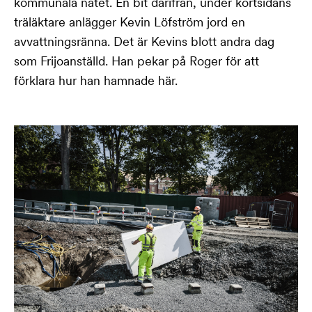
kommunala nätet. En bit därifrån, under kortsidans
träläktare anlägger Kevin Löfström jord en
avvattningsränna. Det är Kevins blott andra dag
som Frijoanställd. Han pekar på Roger för att
förklara hur han hamnade här.