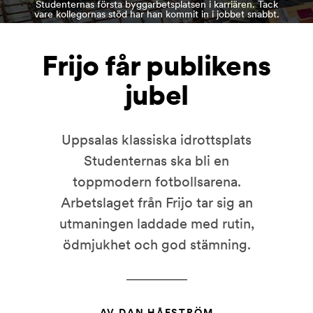
Studenternas första byggarbetsplatsen i karriären. Tack
vare kollegornas stöd har han kommit in i jobbet snabbt.
Frijo får publikens
jubel
Uppsalas klassiska idrottsplats
Studenternas ska bli en
toppmodern fotbollsarena.
Arbetslaget från Frijo tar sig an
utmaningen laddade med rutin,
ödmjukhet och god stämning.
AV DAN HÅFSTRÖM