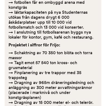
→ fotbollen får en ombyggd arena med
konstgräs
→
läktarkapaciteten på nya Studenternas
utökas från dagens drygt 6 000
åskådarplatser upp till 10 000 vid
fotbollsmatch och 13 000 vid konserter.
→ I anslutning till fotbollsarenan byggs nya
lokaler för kontor, gym, kafé och restaurang.
Projektet i siffror för Frijo:
→ Schaktning av 70 350 ton blöta och torra
massor
→
Tagit emot 57 540 ton kross- och
grusmaterial
→
Finplanering av tre trappor med 35
trappsteg
→
Dragning av 965m dräneringsledning och
anläggning av 300 meter avvattningsrännor
(placerade i marknivå och under
konstgräsplanen)
→
Dragning av 15 000 meter el- och telerör.