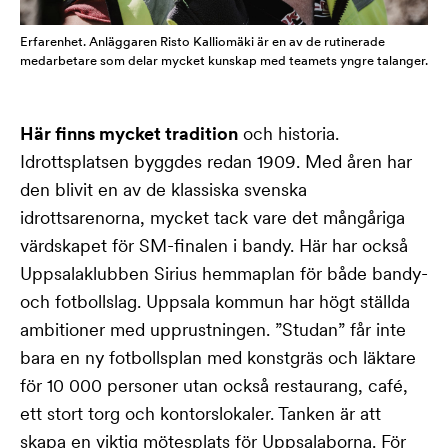
Erfarenhet. Anläggaren Risto Kalliomäki är en av de rutinerade
medarbetare som delar mycket kunskap med teamets yngre talanger.
Här finns mycket tradition
och historia.
Idrottsplatsen byggdes redan 1909. Med åren har
den blivit en av de klassiska svenska
idrottsarenorna, mycket tack vare det mångåriga
värdskapet för SM-finalen i bandy. Här har också
Uppsalaklubben Sirius hemmaplan för både bandy-
och fotbollslag. Uppsala kommun har högt ställda
ambitioner med upprustningen. ”Studan” får inte
bara en ny fotbollsplan med konstgräs och läktare
för 10 000 personer utan också restaurang, café,
ett stort torg och kontorslokaler. Tanken är att
skapa en viktig mötesplats för Uppsalaborna. För