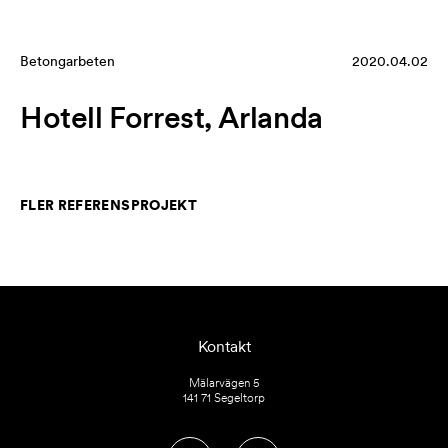
H
o
Betongarbeten
t
2020.04.02
e
Hotell Forrest, Arlanda
ll
F
o
rr
FLER REFERENSPROJEKT
e
s
t,
A
rl
Kontakt
a
Mälarvägen 5
n
141 71 Segeltorp
d